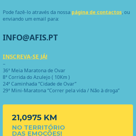
Pode fazê-lo através da nossa
página de contactos
, ou
enviando um email para:
INFO@AFIS.PT
INSCREVA-SE JÁ!
–
36ª Meia Maratona de Ovar
8ª Corrida do Azulejo ( 10Km )
24ª Caminhada “Cidade de Ovar”
29ª Mini-Maratona “Correr pela vida / Não à droga”
21,0975 KM
NO TERRITÓRIO
DAS EMOÇÕES!